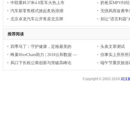
中联重科37米4.0泵车火热上市
奶爸买MPV纠结
汽车新零售模式掀起炙热浪潮
无惧风雨奋勇争
北京卓龙汽车公开售卖北京牌
别让“语言利器
推荐阅读
四季马丁：守护健康，定格最美的
头条文章测试
蜂巢HiveChain助力 | 2018云和数据 —
但事实上所所所
风口下长租公寓创新与突破高峰论
端午节重庆旅游再
Copyright © 2002-2018
武汉