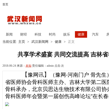
首页
新闻
财经
科技
时尚
娱乐
健康
汽车
当前位置:
主页
>
武汉新闻网
>
健康
>
正文
共享学术盛宴 共同交流提高 吉林
2018-06-24 来源：
未知
责任编辑：admin 点击:
次
【
】
（豫网-河南门户 骨先生
豫网
讯
省医师协会骨科医师主办、吉林大学第二医
骨科承办，北京贝思达生物技术有限公司协
骨科医师年会暨第一届创伤高峰论坛”在长