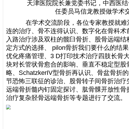
天津医院院长兼党委书记，中西医结
任委员马信龙教授做学术
在学术交流阶段，各位专家教授就难
连的治疗、骨不连得认识、数字化在骨科术
入路治疗涉及双柱的髋臼骨折、股骨远端结
定方式的选择、 pilon骨折我们要什么的结果
优化疼痛管理、3 D打印技术治疗四肢长骨
块对长管状骨愈合的影响、垂直不稳定型股
略、SchatzkerIV型骨折再认识、骨盆骨
节恐怖三联征的诊治、股骨转子间骨折治疗
远端骨折髓内钉固定探讨、肱骨髁开放性骨
治疗复杂胫骨远端骨折等专题进行了交流。