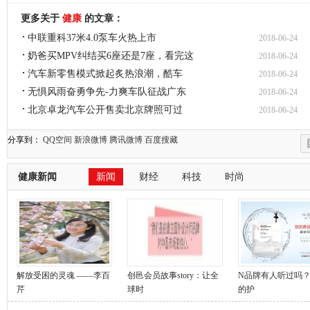
更多关于
健康
的文章：
中联重科37米4.0泵车火热上市
2018-06-24
奶爸买MPV纠结买6座还是7座，看完这
2018-06-24
汽车新零售模式掀起炙热浪潮，酷车
2018-06-24
无惧风雨奋勇争先-力爽车队征战广东
2018-06-24
北京卓龙汽车公开售卖北京牌照可过
2018-06-24
分享到：
QQ空间
新浪微博
腾讯微博
百度搜藏
健康新闻
新闻
财经
科技
时尚
解放受困的灵魂 ——李百
创邑会员故事story：让全
N品牌有人听过吗？
芹
球时
的护