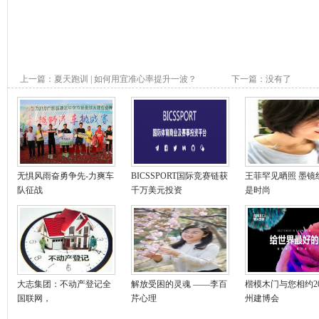
上一篇：
夏天跑训 | 如何用宜准心率提升一波？
下一篇：没有了
无惧风雨奋勇争先-力爽车
BICSSPORT国际竞赛链获
王菲罕见晒照 墨镜
队征战
千万美元投资
是时尚
大志集团：不动产登记全
解放受困的灵魂 ——李百
楷模木门与您相约20
国联网，
芹心理
州建博会