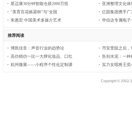
星迈康30分钟智能仓获2000万投
亚洲整理文化体
“美育百花栋梁杯”与“全国
亿固集团携手广
朱惠宏:中国美术多媒介艺术
华信达专属电子
推荐阅读
博凯佳音：声音行业的趋势论
币安受阻之后，W
高仿精仿一比一大牌化妆品、口红
告别水泥：一种
杭州微展——小程序个性化定制课
实力女唱将王奕
Copyright © 2002