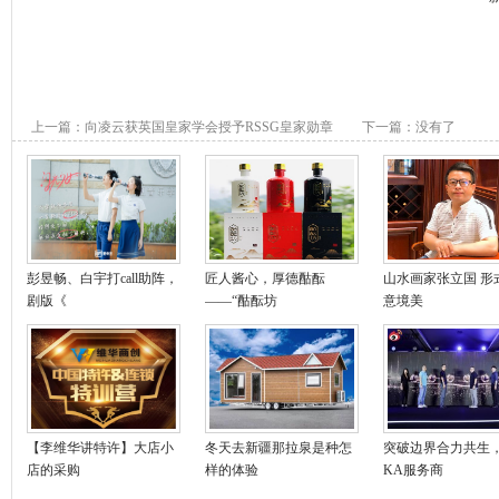
上一篇：
向凌云获英国皇家学会授予RSSG皇家勋章
下一篇：没有了
彭昱畅、白宇打call助阵，
匠人酱心，厚德酤酝
山水画家张立国 形
剧版《
——“酤酝坊
意境美
【李维华讲特许】大店小
冬天去新疆那拉泉是种怎
突破边界合力共生
店的采购
样的体验
KA服务商