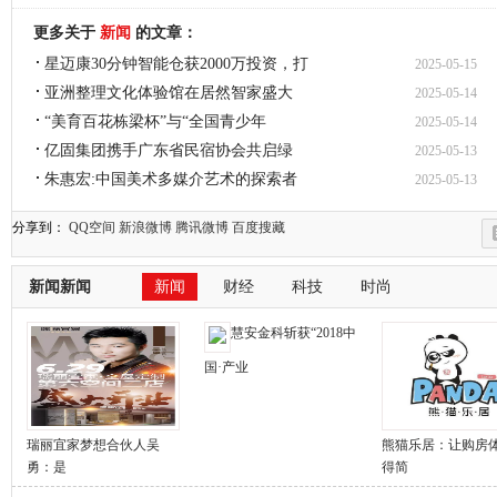
更多关于
新闻
的文章：
星迈康30分钟智能仓获2000万投资，打
2025-05-15
亚洲整理文化体验馆在居然智家盛大
2025-05-14
“美育百花栋梁杯”与“全国青少年
2025-05-14
亿固集团携手广东省民宿协会共启绿
2025-05-13
朱惠宏:中国美术多媒介艺术的探索者
2025-05-13
分享到：
QQ空间
新浪微博
腾讯微博
百度搜藏
新闻新闻
新闻
财经
科技
时尚
慧安金科斩获“2018中
国·产业
瑞丽宜家梦想合伙人吴
熊猫乐居：让购房
勇：是
得简