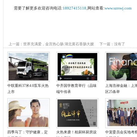
需要了解更多欢迎咨询电话:
18927415118
,网站查看:
www.szrswj.com
上一篇：
世界充满爱，金宫热心肠 湖北黄石香肠大嫂
下一篇：没有了
刘秋桂
中联重科37米4.0泵车火热
中齐国学教育举行（品味
上海浩禄金融：上
上市
端午传承
区25条举
四季马丁：守护健康，定
火热来袭！柏厨杯厨房设
中宠委员会实地考