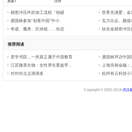
龙版3
活而
精密冲压件的加工流程「锐硕
世界充满爱，金
龚国林参加“创客中国”中小
实力出众、颜值
奇迹、魔兽、区块链……你还
钛合金精密冲压
推荐阅读
君学书院，一所真正属于中国教育
龚国林拜访中国
江苏微美生物：女性养生要趁早，
上海浩禄金融：
对对对点点滴滴多
杭州有云科技小
Copyright © 2002-2018
武汉