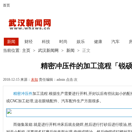
首页
新闻
财经
科技
时尚
娱乐
健康
汽车
当前位置:
主页
>
武汉新闻网
>
新闻
>
正文
精密冲压件的加工流程「锐
2018-12-15 来源：
未知
责任编辑：admin 点击:
次
精密冲压件
加工流程:根据生产需要进行开料,开好以后有些比如小的
或CNC加工处理,这在眼镜配件、汽车配件生产方面很多。
而做集装箱:就是进行开料冲床后就去烧焊,然后进行打砂后进行喷油,
对于小配件,还要很多打磨后的表面出理,电镀或喷油。然后烧焊或打螺丝装