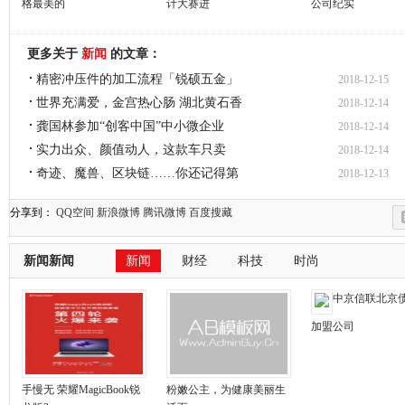
格最美的
计大赛进
公司纪实
更多关于
新闻
的文章：
精密冲压件的加工流程「锐硕五金」
2018-12-15
世界充满爱，金宫热心肠 湖北黄石香
2018-12-14
龚国林参加“创客中国”中小微企业
2018-12-14
实力出众、颜值动人，这款车只卖
2018-12-14
奇迹、魔兽、区块链……你还记得第
2018-12-13
分享到：
QQ空间
新浪微博
腾讯微博
百度搜藏
新闻新闻
新闻
财经
科技
时尚
中京信联北京
加盟公司
手慢无 荣耀MagicBook锐
粉嫩公主，为健康美丽生