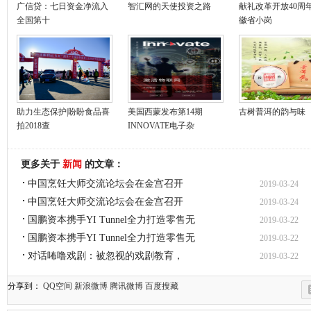
广信贷：七日资金净流入
智汇网的天使投资之路
献礼改革开放40周年 
全国第十
徽省小岗
助力生态保护|盼盼食品喜
美国西蒙发布第14期
古树普洱的韵与味
拍2018查
INNOVATE电子杂
更多关于
新闻
的文章：
中国烹饪大师交流论坛会在金宫召开
2019-03-24
中国烹饪大师交流论坛会在金宫召开
2019-03-24
国鹏资本携手YI Tunnel全力打造零售无
2019-03-22
国鹏资本携手YI Tunnel全力打造零售无
2019-03-22
对话咘噜戏剧：被忽视的戏剧教育，
2019-03-22
分享到：
QQ空间
新浪微博
腾讯微博
百度搜藏