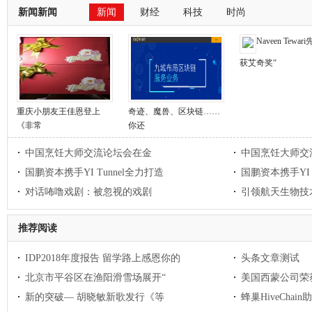
新闻新闻
新闻
财经
科技
时尚
Naveen Tewa
获艾奇奖“
重庆小朋友王佳恩登上
奇迹、魔兽、区块链……
《非常
你还
中国烹饪大师交流论坛会在金
中国烹饪大师交
国鹏资本携手YI Tunnel全力打造
国鹏资本携手YI 
对话咘噜戏剧：被忽视的戏剧
引领航天生物技
推荐阅读
IDP2018年度报告 留学路上感恩你的
头条文章测试
北京市平谷区在渔阳滑雪场展开“
美国西蒙公司荣
新的突破— 胡晓敏新歌发行《等
蜂巢HiveChain