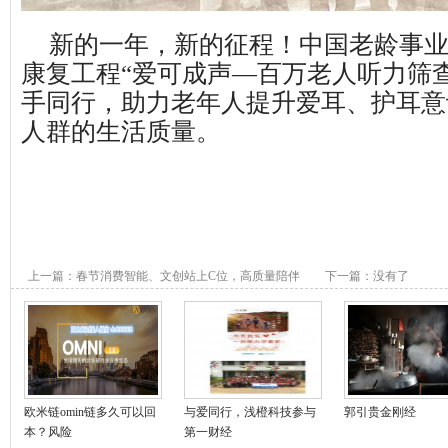
新的一年，新的征程！中国老龄事
康复工程“爱可成声—百万老人听力筛
手同行，助力老年人提升爱耳、护耳意
人群的生活质量。
上一篇：
春节消费智能、文创站上C位，高质量陪伴
下一篇：没有了
成家庭教育主旋律
欧米链omin链多久可以回
与爱同行，浅橙科技参与
郭引贵金刚经
本？风险
第一财经