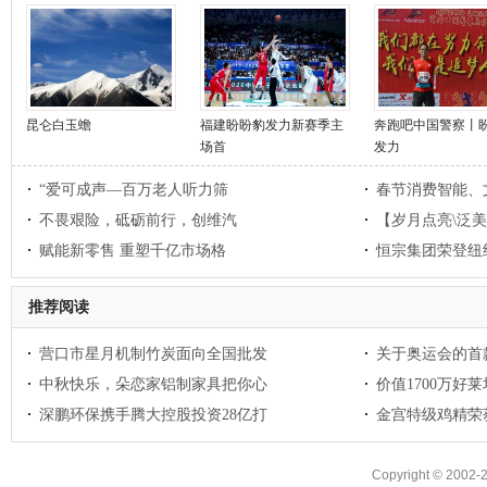
昆仑白玉蟾
福建盼盼豹发力新赛季主
奔跑吧中国警察丨
场首
发力
“爱可成声—百万老人听力筛
春节消费智能、
不畏艰险，砥砺前行，创维汽
【岁月点亮\泛
赋能新零售 重塑千亿市场格
恒宗集团荣登纽
推荐阅读
营口市星月机制竹炭面向全国批发
关于奥运会的首
中秋快乐，朵恋家铝制家具把你心
价值1700万好
深鹏环保携手腾大控股投资28亿打
金宫特级鸡精荣获
Copyright © 2002