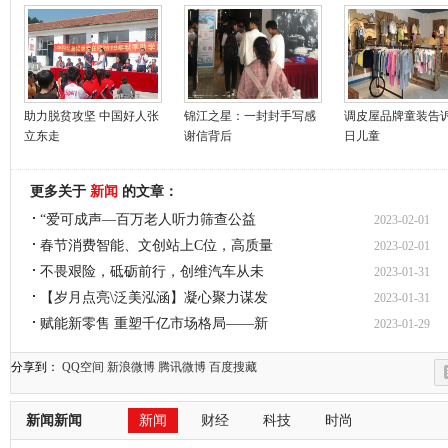
助力脱贫攻坚 中国好人张
锦江之星：一封封手写感
调皮屋品牌童装告诉
立东走
谢信背后
日儿童
更多关于
新闻
的文章：
“爱可成声—百万老人听力筛查公益
2023-02-01
春节消费智能、文创站上C位，高质量
2023-02-01
不畏艰险，砥砺前行，创维汽车从未
2023-01-31
【岁月点亮\泛美泓涵】凝心聚力谋发
2023-01-31
赋能新零售 重塑千亿市场格局——新
2023-01-29
分享到：
QQ空间
新浪微博
腾讯微博
百度搜藏
新闻新闻
新闻
财经
科技
时尚