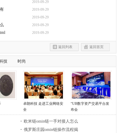
2019-09-29
真有
2019-09-29
2019-09-29
什么
2019-09-29
tml
2019-09-29
返回列表
返回首页
科技
时尚
币
卓朗科技 走进工业网络安
“UB数字资产交易平台发
全
布会
欧米链omin链一手对接人怎么
俄罗斯庄园omin链操作流程揭