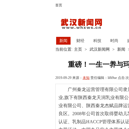
首页
新闻
财经
科技
时尚
当前位置:
主页
>
武汉新闻网
>
新闻
重磅！一生一养与
2019-09-29 来源：
未知
责任编辑：li8i9ue 点击:
次
广州秦龙运营管理有限公司隶
业,旗下有陕西秦龙天润乳业有限
业有限公司、陕西秦龙杰赋品牌运营
良区。2008年公司首次取得婴幼儿乳
认证、乳制品HACCP管理体系认