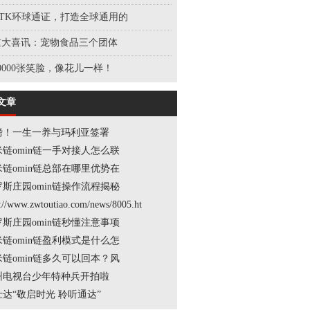
GTK环球通证，打造全球通用的
重大喜讯：宠物食品三个团体
0000张笑脸，像花儿一样！
文章
磅！一生一养与玛利亚签署
米链omin链一手对接人怎么联
米链omin链总部在哪里优势在
罗斯庄园omin链操作流程揭秘
p://www.zwtoutiao.com/news/8005.ht
罗斯庄园omin链秒懂注意事项
米链omin链盈利模式是什么怎
米链omin链多久可以回本？风
州电视台少年特种兵开拍啦
仕达“敬启时光 聆听通达”