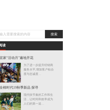
阅读
宜家“活动月”遍地开花
为了进一步提升经销商
服务水平,增加客户粘合
度与忠诚度…
全棉时代19秋季新品 探寻
现代快节奏的工作和生
活，让时间和效率成为
人们的第一追…