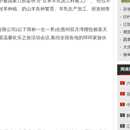
被国家12部委评为“世界羊乳加工样板工厂”。 经过不
牧草种植、奶山羊良种繁育、羊乳生产加工、研发销售
开
ID
江
理有限公司(以下简称一生一养)在惠州双月湾檀悦都喜天
潮
庭温馨欢乐之旅活动会议,集结全国各地的咩咩家族伙
圆
大
缅
阅读
中