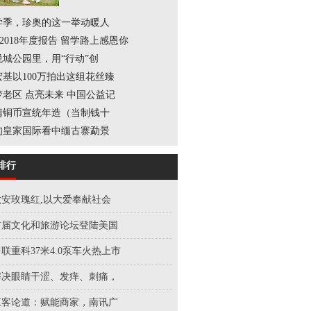
学季，珍奥的这一举动暖人
P2018年度报告 留学路上感恩你
悦城公园里，用“行动”创
宏基以100万拍出这组花丝臻
梦老区 点亮未来 中国公益记
清铜币宣统年造（当制钱十
甸皇家国际看中缅古寨勐景
排行
六安玫瑰红,以大爱奉献社会
首届文化和旅游论坛登陆美国
联重科37米4.0泵车火热上市
解决眼睛干涩、发痒、刺痛，
汇客论道：赋能商家，南讯广