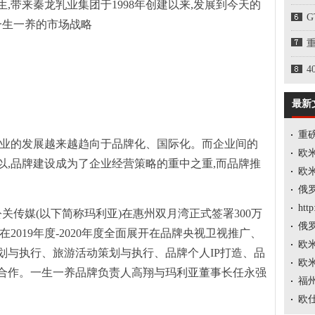
,带来秦龙乳业集团于1998年创建以来,发展到今天的
一生一养的市场战略
4
最新
重
企业的发展越来越趋向于品牌化、国际化。而企业间的
欧
以,品牌建设成为了企业经营策略的重中之重,而品牌推
欧
俄
htt
关传媒(以下简称玛利亚)在惠州双月湾正式签署300万
俄
2019年度-2020年度全面展开在品牌央视卫视推广、
欧
划与执行、旅游活动策划与执行、品牌个人IP打造、品
欧
合作。一生一养品牌负责人高翔与玛利亚董事长任永强
福
欧