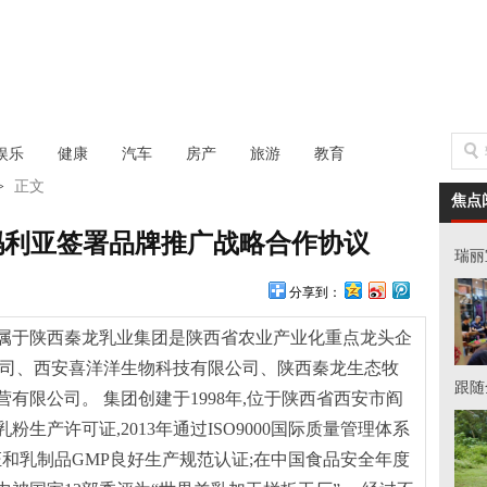
娱乐
健康
汽车
房产
旅游
教育
>
正文
焦点
玛利亚签署品牌推广战略合作协议
瑞丽
分享到：
属于陕西秦龙乳业集团是陕西省农业产业化重点龙头企
公司、西安喜洋洋生物科技有限公司、陕西秦龙生态牧
跟随
有限公司。 集团创建于1998年,位于陕西省西安市阎
粉生产许可证,2013年通过ISO9000国际质量管理体系
证和乳制品GMP良好生产规范认证;在中国食品安全年度