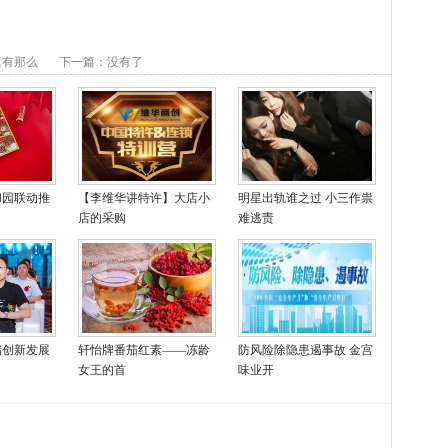
真有那么
下一篇：没有了
和园联动推
【李维华讲特许】大店小
明星出轨谁之过 小三作祟
店的采购
难逃责
储创新发展
轩怡牌番茄红素——冻龄
防风险除隐患遏事故 金宫
女王的首
味业开