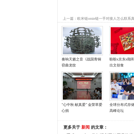
上一篇：
欧米链omin链一手对接人怎么联系
厉害的吗
奏响天籁之音《战国青铜
盼盼x京东x颐
窃曲龙纹
出文创食
“心中秋 献真爱” 金荣草爱
全球分布式存
心捐
高峰论坛
更多关于
新闻
的文章：