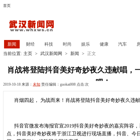
首页
新闻
财经
科技
时尚
娱乐
健康
汽车
当前位置:
主页
>
武汉新闻网
>
新闻
>
正文
肖战将登陆抖音美好奇妙夜久违献唱，一起
吧！
2019-10-18 来源：
未知
责任编辑：guokai008 点击:
次
肖烟四起， 为战而来！肖战将登陆抖音美好奇妙夜久违献唱
抖音官微发布海报官宣2019抖音美好奇妙夜的嘉宾阵容，肖
点，抖音美好奇妙夜将于浙江卫视进行现场直播，抖音、今