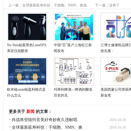
上一篇：
全球最新延寿科技：干细胞、NMN、换血
下一篇：没有了
上榜
Nu Skin如新黑色LumiSPA
中国“芯”落户上海松江新
江博士健康鞋品牌
美容仪炫酷登
闻发布
抢先看：
欧米链omin链盈利模式是
玛蒂利啤酒—啤酒的酿造
美国西蒙公司荣获
什么怎么
历史的见
新金奖
更多关于
新闻
的文章：
肖战将登陆抖音美好奇妙夜久违献唱
2019-10-18
全球最新延寿科技：干细胞、NMN、换
2019-10-18