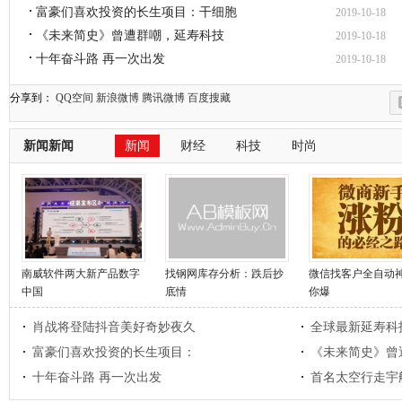
富豪们喜欢投资的长生项目：干细胞
2019-10-18
《未来简史》曾遭群嘲，延寿科技
2019-10-18
十年奋斗路 再一次出发
2019-10-18
分享到：
QQ空间
新浪微博
腾讯微博
百度搜藏
新闻新闻
新闻
财经
科技
时尚
南威软件两大新产品数字
找钢网库存分析：跌后抄
微信找客户全自动
中国
底情
你爆
肖战将登陆抖音美好奇妙夜久
全球最新延寿科
富豪们喜欢投资的长生项目：
《未来简史》曾
十年奋斗路 再一次出发
首名太空行走宇