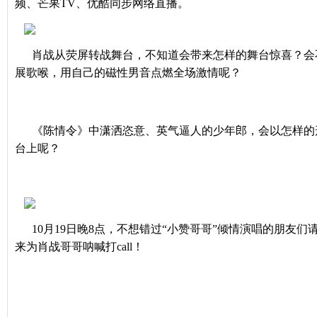
频、芒果TV、优酷同步网络直播。
肖战从荧屏转战舞台，不知道会带来怎样的舞台惊喜？会
展歌喉，用自己的磁性男音点燃全场激情呢？
《陈情令》中潇洒恣意、英气逼人的少年郎，会以怎样的
台上呢？
10月19日晚8点，不想错过“小赞哥哥”倾情演唱的朋友
来为肖战哥哥呐喊打call！