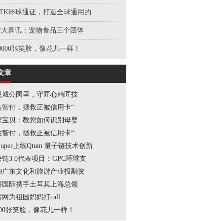
GTK环球通证，打造全球通用的
重大喜讯：宠物食品三个团体
0000张笑脸，像花儿一样！
文章
悦城公园里，守匠心精匠技
达智付，拯救正被信用卡“
家宝贝：教您如何识别母婴
达智付，拯救正被信用卡“
tSuper上线Qtum 量子链技术创新
链3.0代表项目：GPC环球支
019广东文化和旅游产业投融资
侨国际携手土耳其上海总领
网为祖国妈妈打call
000张笑脸，像花儿一样！