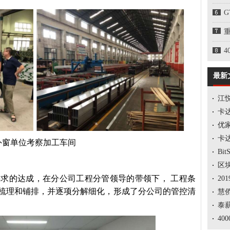
4
最新
江
卡
优
卡
外窗单位考察加工车间
Bi
区块
求的达成，在分公司工程分管领导的带领下， 工程条
2
梳理和铺排，并逐项分解细化，形成了分公司的管控清
慧
泰薪
40