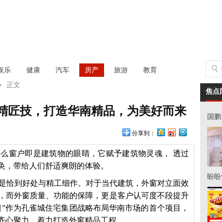
娱乐
健康
汽车
房产
旅游
教育
>
正文
焦点
精匠技，打造华南精品，为美好而来
国鹏
分享到：
么窗户即是建筑物的眼睛，它赋予建筑物灵魂， 透过
奂，带给人们舒适爽朗的体验。
盼盼
是恰到好处与精工细作。对于当代建筑，外窗对立面效
，而外窗质量、功能的保障，更是客户认可度不段提升
目”作为孔雀城住宅集团战略布局华南市场的首个项目，
齐心聚力，着力打造外窗精品工程。