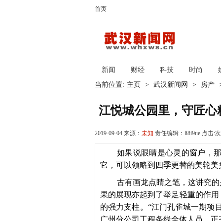
首页
新闻
财经
科技
时尚
当前位置:
主页
>
武汉新闻网
>
房产
江悦城公园里，守匠心
2019-09-04 来源：
未知
责任编辑：li8i9ue 点击:
次
如果说眼睛是心灵的窗户，那
它，可以领略到四季更替的美轮美
古有画龙点睛之笔，这讲究的
果的展现亦起到了举足轻重的作用
的强力支柱。“江门孔雀城一期项
广州分公司工程条线全体人员，正