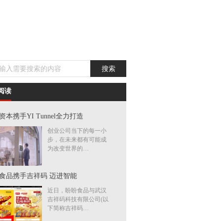
阅读
资本携手YI Tunnel全力打造
创业公司当下的每一小
步，在未来都有可能成
为改变世界的…
食品携手吉祥码 迈进智能
近日，盼盼食品与武汉
吉祥码科技有限公司(以
下简称吉祥码…