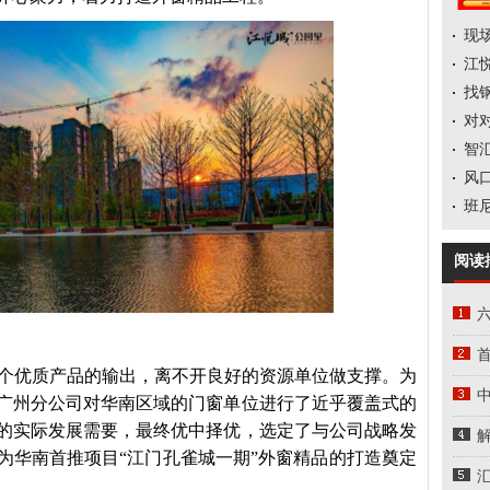
现场
江
找
对
智
风
班
阅读
个优质产品的输出，离不开良好的资源单位做支撑。为
中
广州分公司对华南区域的门窗单位进行了近乎覆盖式的
的实际发展需要，最终优中择优，选定了与公司战略发
为华南首推项目“江门孔雀城一期”外窗精品的打造奠定