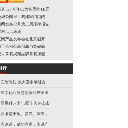
直击 | 今年CJ大赏里的TB元
悦城公园里，构建家门口的
钢网发布12月第二周库存报告
对对点点滴滴
汇网产品发布会在北京召开
口下长租公寓创新与突破高
尼豆童装揭露品牌童装加盟
排行
六安玫瑰红,以大爱奉献社会
首届文化和旅游论坛登陆美国
联重科37米4.0泵车火热上市
解决眼睛干涩、发痒、刺痛，
汇客论道：赋能商家，南讯广