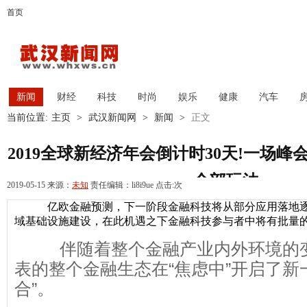
首页
新闻
财经
科技
时尚
娱乐
健康
汽车
当前位置:
主页
>
武汉新闻网
>
新闻
>
正文
2019全球新经济年会倒计时30天!一场峰会学
全部玩法
2019-05-15 来源：
未知
责任编辑：li8i9ue 点击:
次
亿欧金融预测，下一阶段金融科技将从部分应用落地
域基础设施建设，在此机遇之下金融科技参与者中将有批量的
伴随着整个金融产业内外环境的
表的整个金融生态在“焦虑中”开启了新
合”。