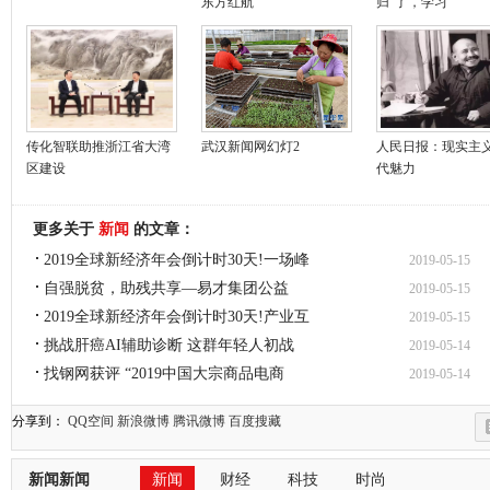
东方红航
归”了，学习
传化智联助推浙江省大湾
武汉新闻网幻灯2
人民日报：现实主
区建设
代魅力
更多关于
新闻
的文章：
2019全球新经济年会倒计时30天!一场峰
2019-05-15
自强脱贫，助残共享—易才集团公益
2019-05-15
2019全球新经济年会倒计时30天!产业互
2019-05-15
挑战肝癌AI辅助诊断 这群年轻人初战
2019-05-14
找钢网获评 “2019中国大宗商品电商
2019-05-14
分享到：
QQ空间
新浪微博
腾讯微博
百度搜藏
新闻新闻
新闻
财经
科技
时尚