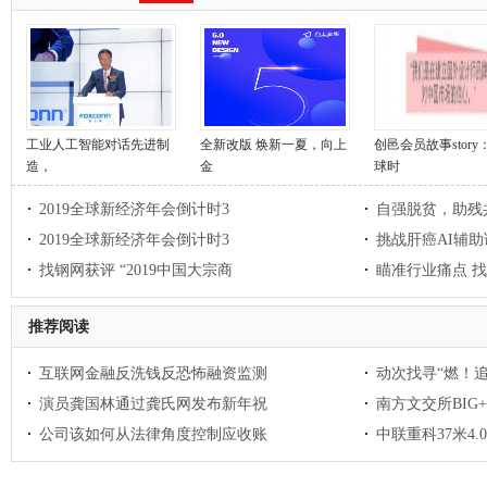
工业人工智能对话先进制
全新改版 焕新一夏，向上
创邑会员故事story
造，
金
球时
2019全球新经济年会倒计时3
自强脱贫，助残
2019全球新经济年会倒计时3
挑战肝癌AI辅助
找钢网获评 “2019中国大宗商
瞄准行业痛点 
推荐阅读
互联网金融反洗钱反恐怖融资监测
动次找寻“燃！追
演员龚国林通过龚氏网发布新年祝
南方文交所BIG
公司该如何从法律角度控制应收账
中联重科37米4