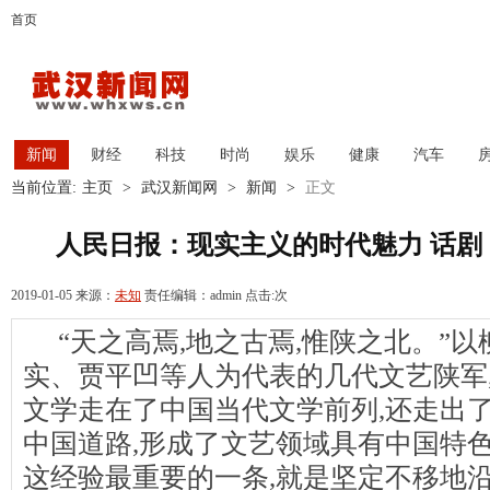
首页
新闻
财经
科技
时尚
娱乐
健康
汽车
当前位置:
主页
>
武汉新闻网
>
新闻
>
正文
人民日报：现实主义的时代魅力 话剧
2019-01-05 来源：
未知
责任编辑：admin 点击:
次
“天之高焉,地之古焉,惟陕之北。”
实、贾平凹等人为代表的几代文艺陕军
文学走在了中国当代文学前列,还走出
中国道路,形成了文艺领域具有中国特色
这经验最重要的一条,就是坚定不移地