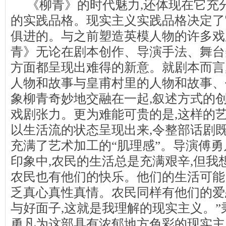
《柳青》的时代魅力,还体现在它充
的实践品格。现实主义实践品格决定了
俱进的。与之前塑造英模人物的许多戏
青》无论在剧本创作、导演手法、舞台
方面都呈现出难得的新意。就剧本而言
人物和故事与皇甫村里的人物和故事、
象柳青奇妙地交融在一起,叙述方式的
戏剧张力。更为难能可贵的是,这样的艺
以生活流的状态呈现出来,令整部话剧既
充满了艺术加工的“肌理感”。导演傅勇
印象中,农民的生活总是充满艰辛,但我
农民也有他们的快乐。他们的生活可能
乏真心真性真情。农民同样有他们的爱
与好面子,这就是我理解的现实主义。”
勇凡为这部具有浓郁地方色彩的现实主