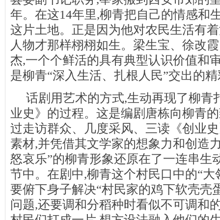
年。在这14年里,柳青把自己的情感和
这片土地。正是因为他对农民生活有着
人物才那样栩栩如生。梁生宝、徐改霞
杰,一个个鲜活的具有典型认识价值和审
是柳青“深入生活、扎根人民”交出的
话剧用艺术的方式,生动再现了柳青
业史》的过程。这是编剧唐栋向柳青的
过走访群众、几度采风、三读《创业史
素材,并凭借其文学家的想象力和创造
怒哀乐”的柳青形象还原在了一连串生
节中。在剧中,柳青这个村民口中的“大领
要俯下身子解决“村民家的鸡下软壳壳
问题,还要调和分稻种时看似不可调和
村民们打成一片,想方设法融入他们的