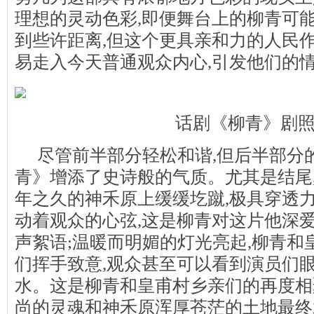
理想的灵动色彩,即便舞台上的柳青可
到些许距离,但这个更具亲和力的人民
易走入今天普通观众内心,引发他们的
话剧《柳青》剧
尽管前半部分轻松和谐,但后半部分
青》增添了史诗般的气质。尤其是结尾
年之久的神禾原上缓缓圪蹴,极具穿透
动着观众的心弦,这是柳青对这片他深
声絮语;温暖而明媚的灯光亮起,柳青和
们挥手致意,观众甚至可以看到演员们
水。这是柳青和皇甫村乡亲们的再度相
尚的灵魂和神禾原浑厚苍茫的土地最终