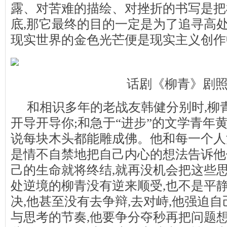
露、对苦难的描绘、对挫折的书写是把
底,那它最终的目的一定是为了追寻高
现实世界的金色光芒便是现实主义创作
话剧《柳青》剧
和相识多年的老战友韩健分别时,柳
开导开导你;和急于“进步”的文学青年
说每块木头都能雕成佛。他和每一个人
是情不自禁地把自己内心的想法告诉他
己的生命就将终结,就再没机会把这些
处逆境的柳青没有逆来顺受,也不是平
决,他甚至没有去争辩,去对峙,他强迫自
与思考的节奏,他要争分夺秒再把问题