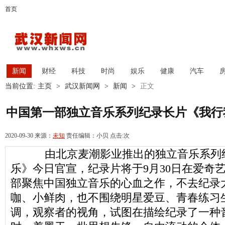
首页
新闻
财经
科技
时尚
娱乐
健康
汽车
当前位置:
主页
>
武汉新闻网
>
新闻
>
正文
中国第一部独立音乐系列纪录长片《我行我
2020-09-30 来源：
未知
责任编辑：小贝 点击:
次
由北京麦潮影业推出的独立音乐系列
乐》今日官宣，纪录片将于9月30日在爱奇
部聚焦中国独立音乐的心血之作，不去纪录
咖、小鲜肉，也不围绕明星爱豆、青春练习
调，观察者的视角，试图在描绘纪录了一种