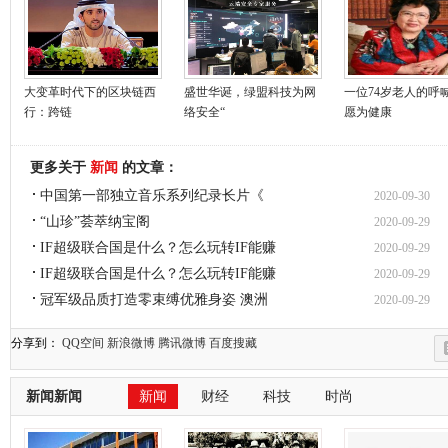
大变革时代下的区块链西
盛世华诞，绿盟科技为网
一位74岁老人的呼
行：跨链
络安全“
愿为健康
更多关于
新闻
的文章：
中国第一部独立音乐系列纪录长片《
2020-09-30
“山珍”荟萃纳宝阁
2020-09-29
IF超级联合国是什么？怎么玩转IF能赚
2020-09-29
IF超级联合国是什么？怎么玩转IF能赚
2020-09-29
冠军级品质打造零束缚优雅身姿 澳洲
2020-09-29
分享到：
QQ空间
新浪微博
腾讯微博
百度搜藏
新闻新闻
新闻
财经
科技
时尚