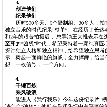
3.
创造他们
纪录他们
历时500多天、6个摄制组、30多人，拍
独立音乐的时代纪录“榜单”。在经历了长达
和2年的艰苦拍摄后， 总导演王大维表示在
至死的“凶残”时代，希望秉持着一颗纯真匠
探讨独立人格和独立精神，给希望独立思考
示，树起一面鲜艳的旗帜，全力挥舞，给当
想，一枚信号， 一个方向。
4.
千锤百炼
乘风破浪
能进入《我行我乐》今年这份纪录片“榜
谓个个“硬核”：他们在乐迷乐坛中有深厚的