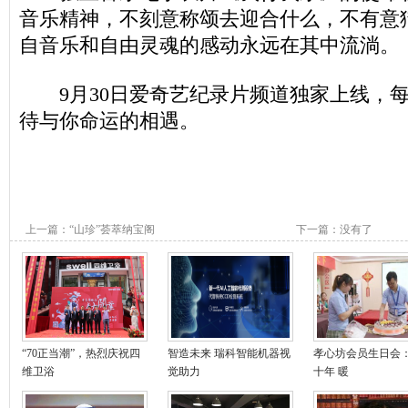
音乐精神，不刻意称颂去迎合什么，不有意
自音乐和自由灵魂的感动永远在其中流淌。
9月30日爱奇艺纪录片频道独家上线，每
待与你命运的相遇。
上一篇：
“山珍”荟萃纳宝阁
下一篇：没有了
“70正当潮”，热烈庆祝四
智造未来 瑞科智能机器视
孝心坊会员生日会
维卫浴
觉助力
十年 暖