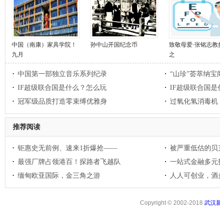
中国（南康）家具学院！
孙中山开国纪念币
致敬母爱·张铭志教
九月
之
中国第一部独立音乐系列纪录
“山珍”荟萃纳宝
IF超级联合国是什么？怎么玩
IF超级联合国
冠军级品质打造零束缚优雅身
过氧化氢消毒机
推荐阅读
钜惠史无前例、速来1折爆抢——
被严重低估的贝
最强厂牌占领港百！探路者飞越队
一站式金融多元
缅甸欧亚国际，金三角之游
人人可创业，酒
Copyright © 2002-2018
武汉