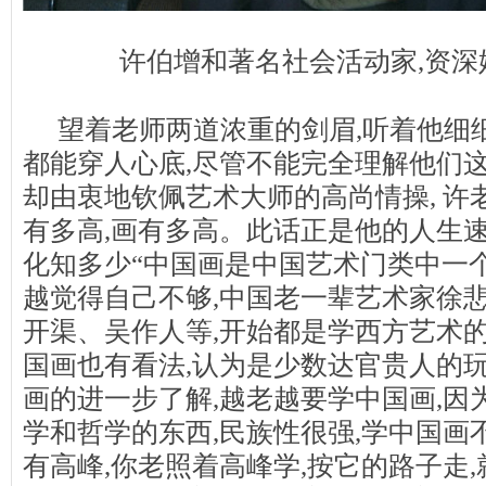
许伯增和著名社会活动家,资深
望着老师两道浓重的剑眉,听着他细
都能穿人心底,尽管不能完全理解他们这
却由衷地钦佩艺术大师的高尚情操, 许
有多高,画有多高。此话正是他的人生速
化知多少“中国画是中国艺术门类中一
越觉得自己不够,中国老一辈艺术家徐
开渠、吴作人等,开始都是学西方艺术的
国画也有看法,认为是少数达官贵人的玩
画的进一步了解,越老越要学中国画,因
学和哲学的东西,民族性很强,学中国画
有高峰,你老照着高峰学,按它的路子走,