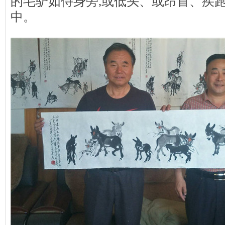
的毛驴如侍身旁,或低头、或昂首、疾
中。