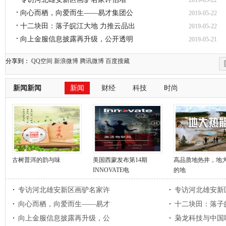
2019-05-22
向心而栖，向爱而生——易才集团公
2019-05-22
十二块田：落子皖江大地 力推云品出
2019-05-22
向上金服信息披露再升级，公开透明
2019-05-21
分享到：
QQ空间
新浪微博
腾讯微博
百度搜藏
新闻新闻
新闻
财经
科技
时尚
古树普洱的韵与味
美国西蒙发布第14期
高品质地热井，地
INNOVATE电
的地
专访河北雄安新区画驴名家许
专访河北雄安新
向心而栖，向爱而生——易才
十二块田：落子
向上金服信息披露再升级，公
枭龙科技与中国