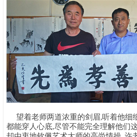
望着老师两道浓重的剑眉,听着他细
都能穿人心底,尽管不能完全理解他们这
却由衷地钦佩艺术大师的高尚情操, 许