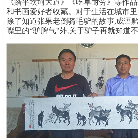
《踏平坎坷大道》《吃草耐劳》等作品
和书画爱好者收藏。对于生活在城市里
除了知道张果老倒骑毛驴的故事,成语黔
嘴里的“驴脾气”外,关于驴子再就知道