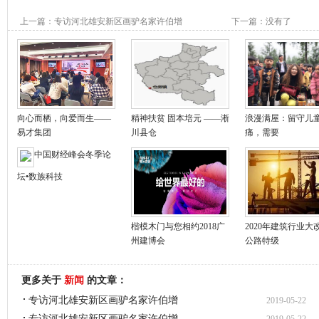
上一篇：
专访河北雄安新区画驴名家许伯增
下一篇：没有了
向心而栖，向爱而生——
精神扶贫 固本培元 ——淅
浪漫满屋：留守儿
易才集团
川县仓
痛，需要
中国财经峰会冬季论
坛•数族科技
楷模木门与您相约2018广
2020年建筑行业大
州建博会
公路特级
更多关于
新闻
的文章：
专访河北雄安新区画驴名家许伯增
2019-05-22
专访河北雄安新区画驴名家许伯增