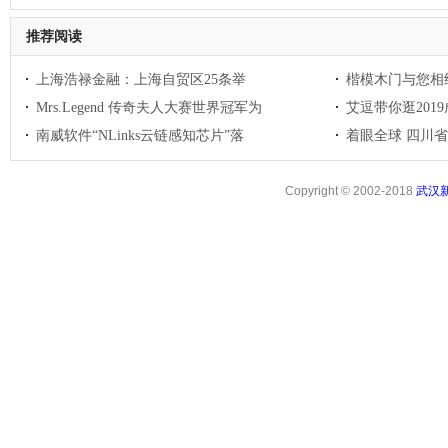
推荐阅读
上海浩禄金融：上海自贸区25条举
楷模木门与您相约
Mrs.Legend 传奇夫人大赛世界冠军为
艾逗带你逛201
南威软件“NLinks云链感知芯片”落
着眼全球 四川
Copyright © 2002-2018
武汉