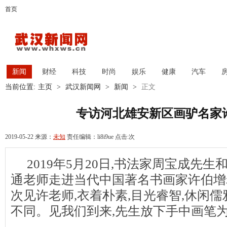
首页
新闻
财经
科技
时尚
娱乐
健康
汽车
当前位置:
主页
>
武汉新闻网
>
新闻
>
正文
专访河北雄安新区画驴名家
2019-05-22 来源：
未知
责任编辑：li8i9ue 点击:
次
2019年5月20日,书法家周宝成先
通老师走进当代中国著名书画家许伯增
次见许老师,衣着朴素,目光睿智,休闲
不同。见我们到来,先生放下手中画笔