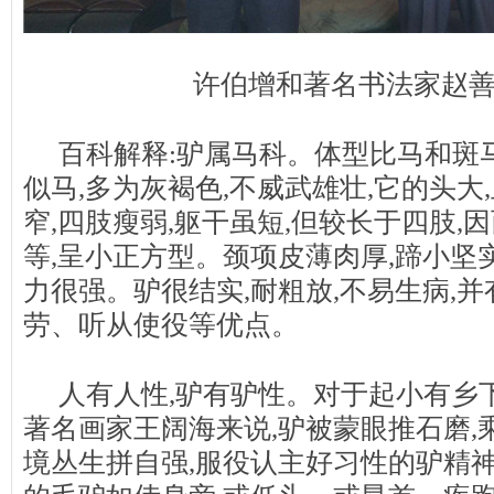
许伯增和著名书法家赵
百科解释:驴属马科。体型比马和斑
似马,多为灰褐色,不威武雄壮,它的头大
窄,四肢瘦弱,躯干虽短,但较长于四肢,
等,呈小正方型。颈项皮薄肉厚,蹄小坚实
力很强。驴很结实,耐粗放,不易生病,并
劳、听从使役等优点。
人有人性,驴有驴性。对于起小有乡
著名画家王阔海来说,驴被蒙眼推石磨,
境丛生拼自强,服役认主好习性的驴精神