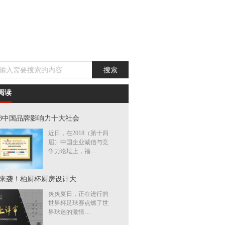
阅读
018中国品牌影响力十大社会
近日，在2018（第十四
届）中国企业诚信与竞
争力论坛上，福…
来袭！柏厨杯厨房设计大
炎炎夏日，正在进行的
世界杯足球赛点燃了世
界球迷的激情…