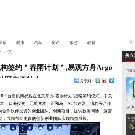
娱乐
健康
汽车
房产
旅游
教育
>
正文
焦点
机构签约＂春雨计划＂,易观方舟Argo
“2
社区生态壮大
分享到：
品和平台提供商易观在北京举办“春雨计划”战略签约仪式，中关
资本、众海投资、元航资本、正和岛、AC加速器、猎聘等合作
火热
为合作伙伴投资的创业团队、创新项目，提供数据问诊、运营
帮助，共同帮助更多的创新创业团队实现精益成长。