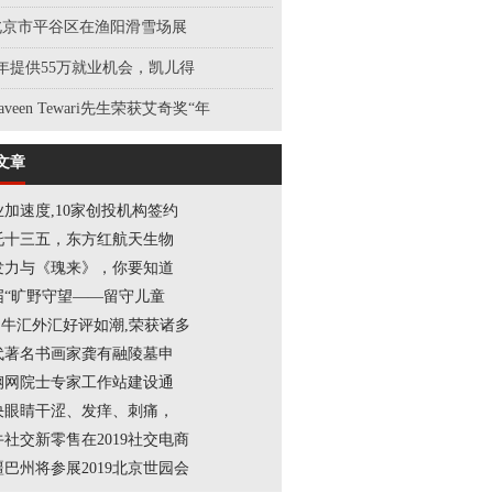
北京市平谷区在渔阳滑雪场展
3年提供55万就业机会，凯儿得
aveen Tewari先生荣获艾奇奖“年
文章
业加速度,10家创投机构签约
托十三五，东方红航天生物
发力与《瑰来》，你要知道
届“旷野守望——留守儿童
FS牛汇外汇好评如潮,荣获诸多
代著名书画家龚有融陵墓申
钢网院士专家工作站建设通
决眼睛干涩、发痒、刺痛，
牛社交新零售在2019社交电商
疆巴州将参展2019北京世园会