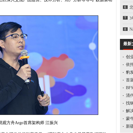
N
最新
创
依
豹
首
B
清
找
解
蒙
方舟Argo首席架构师 江振兴
新