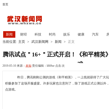
首页
新闻
财经
科技
时尚
娱乐
健康
汽车
当前位置:
主页
>
武汉新闻网
>
新闻
>
正文
腾讯试点＂16+＂正式开启！《和平精英
戏
2019-05-10 来源：
未知
责任编辑：li8i9ue 点击:
次
昨日，腾讯刚刚公测的游戏《和平精英》，一上线就获得了广大玩
积极参加了这场开服盛宴。许多玩家也注意到了，除了游戏正式公测以外，《
点游戏。