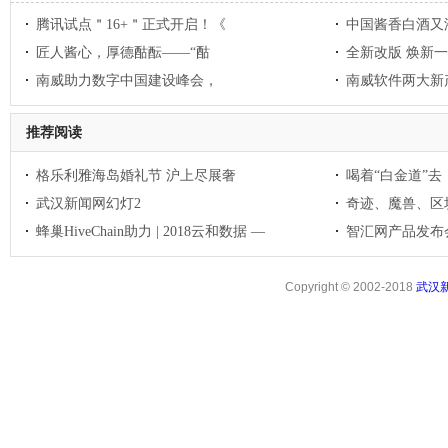
腾讯试点＂16+＂正式开启！《
中国酱香白酒又
匠人酱心，厚德酤酝——“酤
全新改版 焕新
南威助力数字中国建设峰会，
南威软件两大新
推荐阅读
格乐利雅海岛婚礼节 沪上尽展奢
喝着“白金道”
武汉新闻网幻灯2
奇迹、魔兽、区
蜂巢HiveChain助力 | 2018云和数据 —
智汇网产品发布
Copyright © 2002-2018
武汉