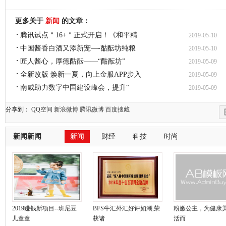
更多关于
新闻
的文章：
腾讯试点＂16+＂正式开启！《和平精
2019-05-10
中国酱香白酒又添新宠—-酤酝坊纯粮
2019-05-10
匠人酱心，厚德酤酝——“酤酝坊”
2019-05-09
全新改版 焕新一夏，向上金服APP步入
2019-05-09
南威助力数字中国建设峰会，提升“
2019-05-09
分享到：
QQ空间
新浪微博
腾讯微博
百度搜藏
新闻新闻
新闻
财经
科技
时尚
2019赚钱新项目--班尼豆
BFS牛汇外汇好评如潮,荣
粉嫩公主，为健康
儿童童
获诸
活而