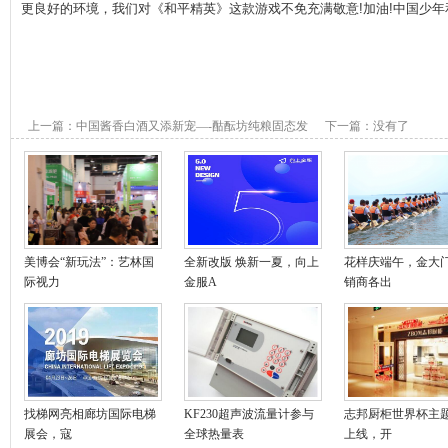
更良好的环境，我们对《和平精英》这款游戏不免充满敬意!加油!中国少年
上一篇：
中国酱香白酒又添新宠—-酤酝坊纯粮固态发
下一篇：没有了
酵
美博会“新玩法”：艺林国
全新改版 焕新一夏，向上
花样庆端午，金大
际视力
金服A
销商各出
找梯网亮相廊坊国际电梯
KF230超声波流量计参与
志邦厨柜世界杯主
展会，寇
全球热量表
上线，开