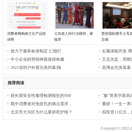
消费者网购格兰仕产品投
七旬老人转行当模特，硬
慧侨国际携手土耳
诉两
核穿
总领
致力于服务标准制定 仁颐打
右脑潜能开发 
中小企业的营销神器值得收藏
又见光盐，用熔
2021深圳户外展完美闭幕∣海
高博会完美落幕 
推荐阅读
获长期安全性毒理检测报告的NM
“极”简美学新风尚
戳中消费者对免疫乳的痛点需求，
重磅！一生一养
北京市大兴区为什么要拼死护犊？
拟投资11亿元
Copyright © 2002