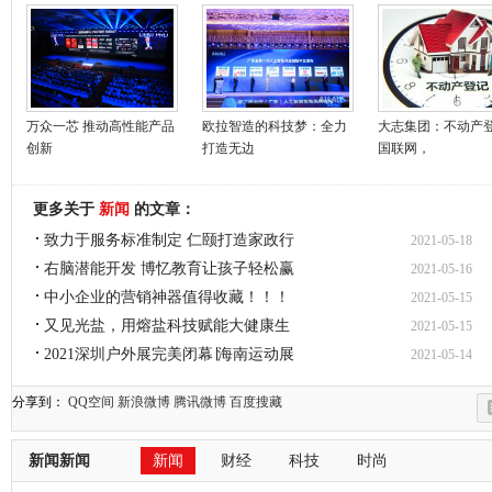
万众一芯 推动高性能产品
欧拉智造的科技梦：全力
大志集团：不动产
创新
打造无边
国联网，
更多关于
新闻
的文章：
致力于服务标准制定 仁颐打造家政行
2021-05-18
右脑潜能开发 博忆教育让孩子轻松赢
2021-05-16
中小企业的营销神器值得收藏！！！
2021-05-15
又见光盐，用熔盐科技赋能大健康生
2021-05-15
2021深圳户外展完美闭幕∣海南运动展
2021-05-14
分享到：
QQ空间
新浪微博
腾讯微博
百度搜藏
新闻新闻
新闻
财经
科技
时尚