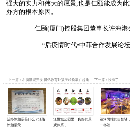
强大的实力和伟大的愿景,也是仁颐能成为
办方的根本原因。
仁颐(厦门)控股集团董事长许海
“后疫情时代•中菲合作发展论坛
上一篇：
右脑潜能开发 博忆教育让孩子轻松赢在起跑
下一篇：没有了
线
活络除颤汤是什么？活络
江悦城公园里，良好的景
运河两端的自如驿，
除颤汤荣
观体系，
一杯酒