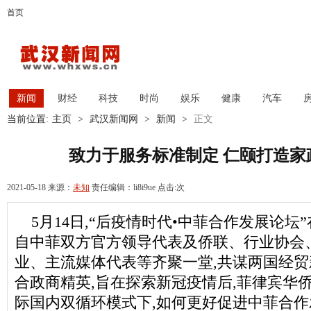
首页
新闻
财经
科技
时尚
娱乐
健康
汽车
当前位置:
主页
>
武汉新闻网
>
新闻
>
正文
致力于服务标准制定 仁颐打造家
2021-05-18 来源：
未知
责任编辑：li8i9ue 点击:
次
5月14日,“后疫情时代•中菲合作发展论
自中菲双方官方领导代表及侨联、行业协会
业、主流媒体代表等齐聚一堂,共谋两国经
合政商精英,旨在探索新冠疫情后,菲律宾华
际国内双循环模式下,如何更好促进中菲合作