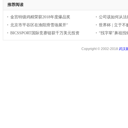
推荐阅读
金宫特级鸡精荣获2018年度爆品奖
公司该如何从法
北京市平谷区在渔阳滑雪场展开“
世界杯 | 立于
BICSSPORT国际竞赛链获千万美元投资
“找字辈”鼻祖
Copyright © 2002-2018
武汉