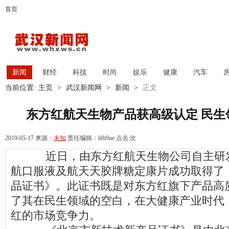
首页
新闻
财经
科技
时尚
娱乐
健康
汽车
当前位置:
主页
>
武汉新闻网
>
新闻
>
正文
东方红航天生物产品获高级认定 民生
2019-05-17 来源：
未知
责任编辑：li8i9ue 点击:
次
近日，由东方红航天生物公司自主研发
航口服液及航天天胶牌糖定康片成功取得了
品证书》。此证书既是对东方红旗下产品高
了其在民生领域的空白，在大健康产业时代
红的市场竞争力。