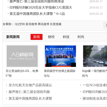
腺声致仁-第三届全国前列腺癌精准诊
2019-05-17
IDP顾问详解2020完全大学指南CUG英国大
2019-05-17
第五届中国微商团队长大课暨＂6+1品
2019-05-16
分享到：
QQ空间
新浪微博
腾讯微博
百度搜藏
新闻新闻
新闻
财经
科技
时尚
百公里油耗仅6.45L，哈弗
第四届空中丝绸之路国际
High爆！现代酷炫
F7智
论坛
技与
东方红航天生物产品获高级认
一位NGS创业者
腺声致仁-第三届全国前列腺
IDP顾问详解20
第五届中国微商团队长大课暨
驱动制造业高质