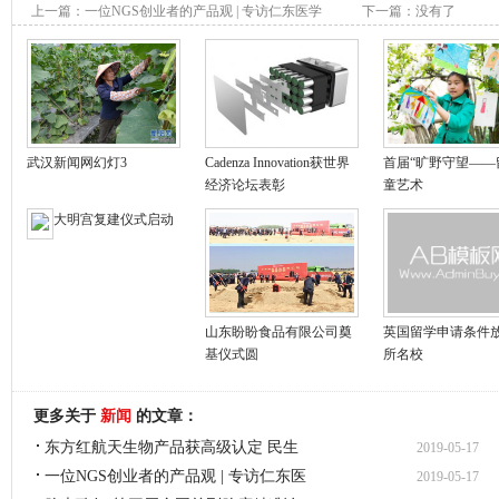
上一篇：
一位NGS创业者的产品观 | 专访仁东医学
下一篇：没有了
COO曹建军
武汉新闻网幻灯3
Cadenza Innovation获世界
首届“旷野守望——
经济论坛表彰
童艺术
大明宫复建仪式启动
山东盼盼食品有限公司奠
英国留学申请条件放
基仪式圆
所名校
更多关于
新闻
的文章：
东方红航天生物产品获高级认定 民生
2019-05-17
一位NGS创业者的产品观 | 专访仁东医
2019-05-17